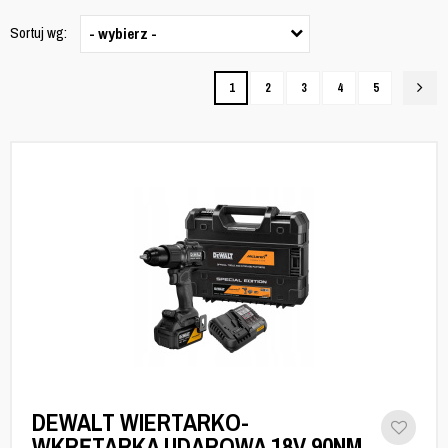
Sortuj wg:
- wybierz -
1
2
3
4
5
DEWALT WIERTARKO-
WKRĘTARKA UDAROWA 18V 90NM