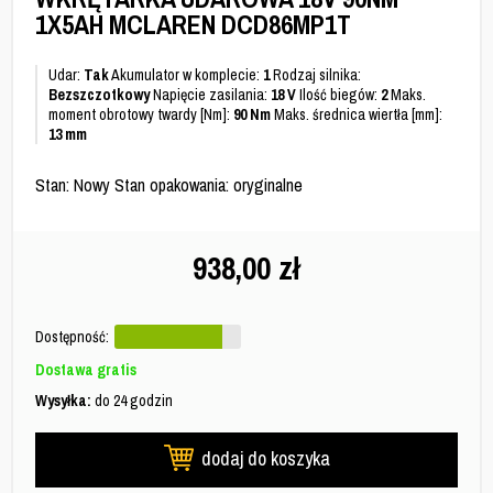
1X5AH MCLAREN DCD86MP1T
Udar:
Tak
Akumulator w komplecie:
1
Rodzaj silnika:
Bezszczotkowy
Napięcie zasilania:
18 V
Ilość biegów:
2
Maks.
moment obrotowy twardy [Nm]:
90 Nm
Maks. średnica wiertła [mm]:
13 mm
Stan: Nowy Stan opakowania: oryginalne
938,00
zł
Dostępność:
Dostawa gratis
Wysyłka:
do 24 godzin
dodaj do koszyka