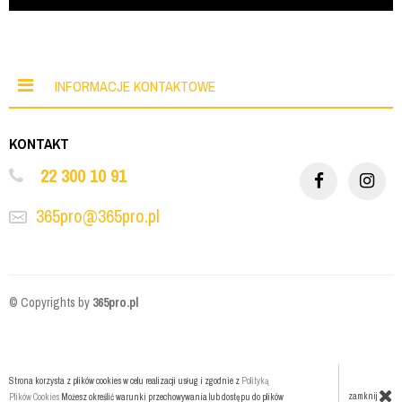
INFORMACJE KONTAKTOWE
KONTAKT
22 300 10 91
365pro@365pro.pl
© Copyrights by
365pro.pl
Strona korzysta z plików cookies w celu realizacji usług i zgodnie z
Polityką
zamknij
Plików Cookies
Możesz określić warunki przechowywania lub dostępu do plików