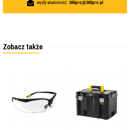
wyślij wiadomość:
365pro@365pro.pl
Zobacz także