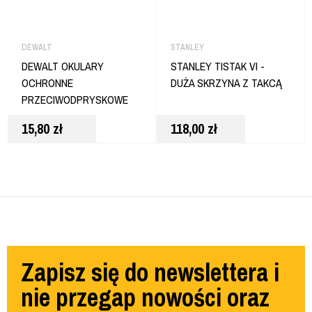
DEWALT
STANLEY
DEWALT OKULARY
STANLEY TISTAK VI -
OCHRONNE
DUŻA SKRZYNA Z TAKCĄ
PRZECIWODPRYSKOWE
BLOKUJĄ UV
15,80
zł
118,00
zł
ERGONOMICZNE DPG58-
1D
Zapisz się do newslettera i
nie przegap nowości oraz