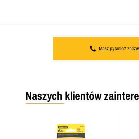
Masz pytanie? zadzw
Naszych klientów zainter