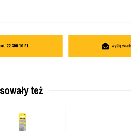
oń:
22 300 10 91
wyślij wia
esowały też