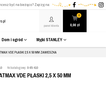
hcesz być na bieżąco? Zajrzyj na:
0
o.pl
0,00
zł
panel klienta
Dom i ogród
Myjki STANLEY
MAX VDE PŁASKI 2,5 X 50 MM ZAWIESZKA
10
Nr.katalogowy:
0-65-410
TMAX VDE PŁASKI 2,5 X 50 MM