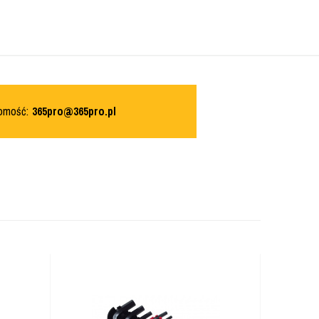
domość:
365pro@365pro.pl