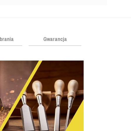
obrania
Gwarancja