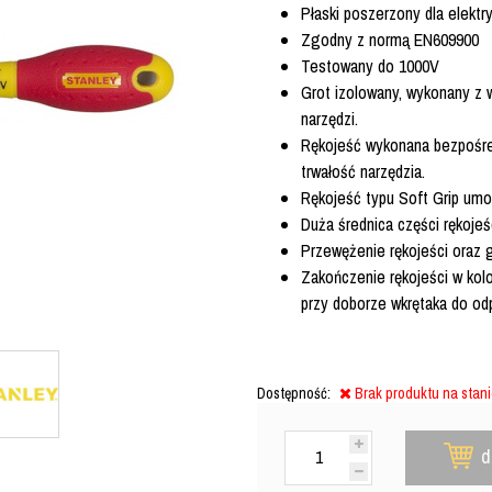
Płaski poszerzony dla elektr
Zgodny z normą EN609900
Testowany do 1000V
Grot izolowany, wykonany z 
narzędzi.
Rękojeść wykonana bezpośred
trwałość narzędzia.
Rękojeść typu Soft Grip umo
Duża średnica części rękoj
Przewężenie rękojeści oraz g
Zakończenie rękojeści w kol
przy doborze wkrętaka do odp
Dostępność:
Brak produktu na stan
d