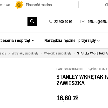
ostawa
Płatność ratalna
C
22 300 10 91
365pro@365pr
cesoria i osprzęt
Narzędzia ręczne i przyrządy
rządy
Wkrętaki, śrubokręty
Wkrętaki i śrubokręty
STANLEY WKRĘTAK FAT
EAN:
3253560654108
Symbol:
0-65-4
STANLEY WKRĘTAK FA
ZAWIESZKA
16,80
zł