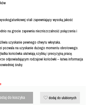
yków
wysokogatunkowej stali zapewniający wysoką jakość
nio na grocie zapewnia niezniszczalność połączenia i
żliwia uzyskanie pewnego chwytu wkrętaka.
eści pozwala na uzyskanie dużego momentu obrotowego.
ładka końcówka ułatwiają szybką i precyzyjną pracę.
orze odpowiadającym rodzajowi końcówki – łatwa informacja
owiedniej śruby.
ie
odaj do koszyka
dodaj do ulubionych