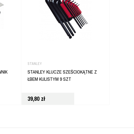
STANLEY
DEWALT
WNIK
STANLEY KLUCZE SZEŚCIOKĄTNE Z
DEWALT 
ŁBEM KULISTYM 9 SZT
PRZECIW
PRZECIW
39,80
zł
34,80
zł