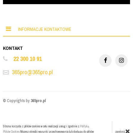
INFORMACJE KONTAKTOWE
KONTAKT
22 300 10 91
365pro@365pro.pl
© Copyrights by
365pro.pl
Strona korzysta z plików cookies w celu realizacji usług i zgodnie z
Polityką
zamknij
Plików Cookies
Możesz określić warunki przechowywania lub dostępu do plików