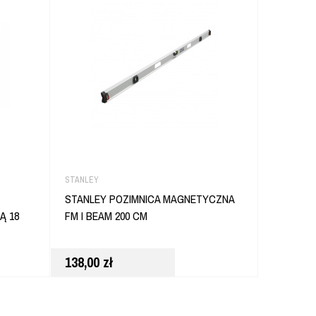
STANLEY
DEWALT
STANLEY POZIMNICA MAGNETYCZNA
DEWALT 
Ą 18
FM I BEAM 200 CM
ORGANIZ
DT70801
138,00
zł
25,80
zł