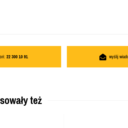
oń:
22 300 10 91
wyślij wia
esowały też