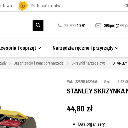
ostawa
Płatność ratalna
C
22 300 10 91
365pro@365pr
cesoria i osprzęt
Narzędzia ręczne i przyrządy
ządy
Organizacja i transport narzędzi
Skrzynki narzędziowe
STANLEY 
EAN:
3253561920646
Symbol:
1-92-0
STANLEY SKRZYNKA NA
44,80
zł
Dwa organizery