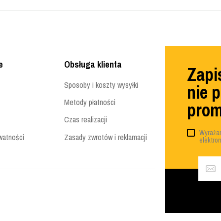
e
Obsługa klienta
Zapis
Sposoby i koszty wysyłki
nie 
Metody płatności
prom
Czas realizacji
Wyrażam
watności
Zasady zwrotów i reklamacji
elektro