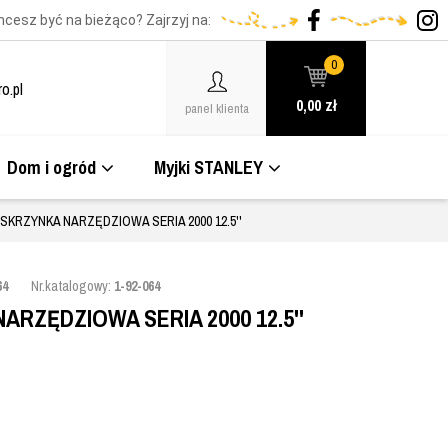
hcesz być na bieżąco? Zajrzyj na:
0
o.pl
0,00
zł
panel klienta
Dom i ogród
Myjki STANLEY
SKRZYNKA NARZĘDZIOWA SERIA 2000 12.5''
64
Nr.katalogowy:
1-92-064
RZĘDZIOWA SERIA 2000 12.5''