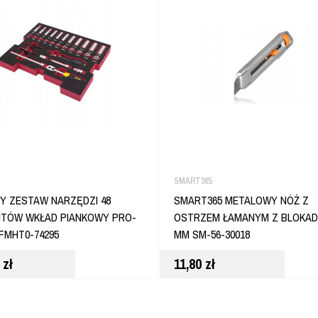
SMART365
Y ZESTAW NARZĘDZI 48
SMART365 METALOWY NÓŻ Z
NTÓW WKŁAD PIANKOWY PRO-
OSTRZEM ŁAMANYM Z BLOKAD
FMHT0-74295
MM SM-56-30018
0
zł
11,80
zł