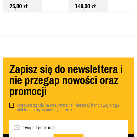
MAGNETYCZNYM
25,80
zł
148,00
zł
DWHT51006-0
Zapisz się do newslettera i
nie przegap nowości oraz
promocji
Wyrażam zgodę na otrzymywanie informacji handlowej drogą
elektroniczną na podany adres e-mail