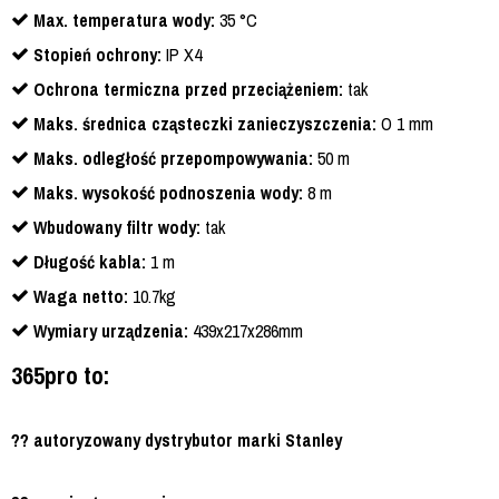
Max. temperatura wody:
35 °C
Stopień ochrony:
IP X4
Ochrona termiczna przed przeciążeniem:
tak
Maks. średnica cząsteczki zanieczyszczenia:
O 1 mm
Maks. odległość przepompowywania:
50 m
Maks. wysokość podnoszenia wody:
8 m
Wbudowany filtr wody:
tak
Długość kabla:
1 m
Waga netto:
10.7kg
Wymiary urządzenia:
439x217x286mm
365pro to:
?? autoryzowany dystrybutor marki Stanley