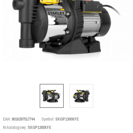
EAN:
8016287517744
Symbol:
SXGP1300XFE
Nr.katalogowy:
SXGP1300XFE