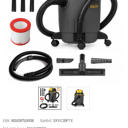
EAN:
8016287516938
Symbol:
SXVC20PTE