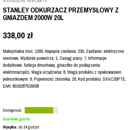
Nr.katalogowy:
SXVC20PTE
STANLEY ODKURZACZ PRZEMYSŁOWY Z
GNIAZDEM 2000W 20L
338,00
zł
Maksymalna moc: 1200, Napięcie zasilania: 230, Zasilanie: elektryczne
sieciowe, Wydatek powietrza: 1, Zasięg pracy: 7, Informacje
dodatkowe: funkcja dmuchawy, gniazdko do podłączenia
elektronarzędzi, Waga urządzenia: 8, Waga produktu z opakowaniem
jednostkowym: 9, Pojemność zbiornika: 20, Kod produktu: SXVC20PTE,
EAN: 8016287516938
Dostępność:
Dostawa gratis
Wysyłka:
do 24 godzin