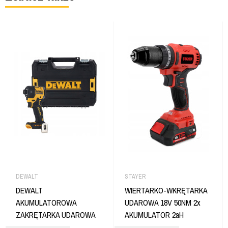
DEWALT
STAYER
DEWALT
WIERTARKO-WKRĘTARKA
AKUMULATOROWA
UDAROWA 18V 50NM 2x
ZAKRĘTARKA UDAROWA
AKUMULATOR 2aH
56NM 1/4" 18V XR + TSTAK
WALIZKA STAYER PBL50