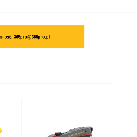
domość:
365pro@365pro.pl