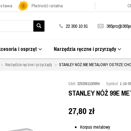
ostawa
Płatność ratalna
C
22 300 10 91
365pro@365pr
cesoria i osprzęt
Narzędzia ręczne i przyrządy
Narzędzia ręczne i przyrządy
STANLEY NÓŻ 99E METALOWY OSTRZE CHO
EAN:
3253561100994
Symbol:
1-10-0
STANLEY NÓŻ 99E M
27,80
zł
Korpus metalowy