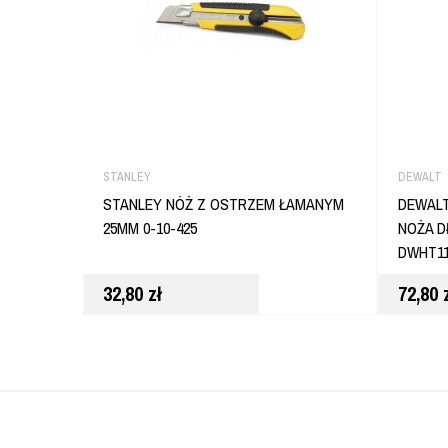
STANLEY
DEWALT
STANLEY NÓŻ Z OSTRZEM ŁAMANYM
DEWAL
25MM 0-10-425
NOŻA D
DWHT11
32,80
zł
72,80