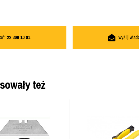
oń:
22 300 10 91
wyślij wia
esowały też