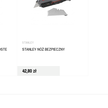
STANLEY
STANLEY
OSTE
STANLEY NÓŻ BEZPIECZNY
STANLEY
751
42,80
zł
108,00
z