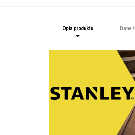
Opis produktu
Dane t