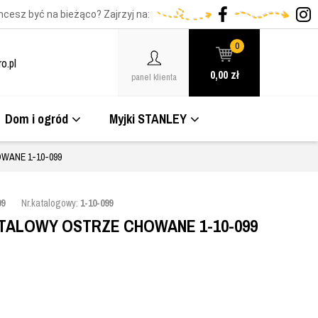
hcesz być na bieżąco? Zajrzyj na:
0
o.pl
0,00
zł
panel klienta
Dom i ogród
Myjki STANLEY
WANE 1-10-099
99
Nr.katalogowy:
1-10-099
ETALOWY OSTRZE CHOWANE 1-10-099