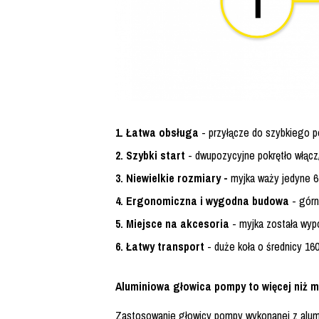
1. Łatwa obsługa
- przyłącze do szybkiego p
2. Szybki start
- dwupozycyjne pokrętło włącz
3. Niewielkie rozmiary -
myjka waży jedyne 6
4. Ergonomiczna i wygodna budowa
- górn
5. Miejsce na akcesoria
- myjka została wypo
6. Łatwy transport
- duże koła o średnicy 16
Aluminiowa głowica pompy to więcej niż m
Zastosowanie głowicy pompy wykonanej z alum