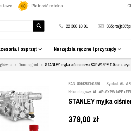
ostawa
Płatność ratalna
C
22 300 10 91
365pro@365pr
cesoria i osprzęt
Narzędzia ręczne i przyrządy
 główna
Dom i ogród
STANLEY myjka ciśnieniowa SXPW14PE 110bar + płyn 
EAN:
8016287141390
Symbol:
AL-A
Nr.katalogowy:
AL-AR-SXPW14PE+FE
STANLEY myjka ciśnie
379,00
zł