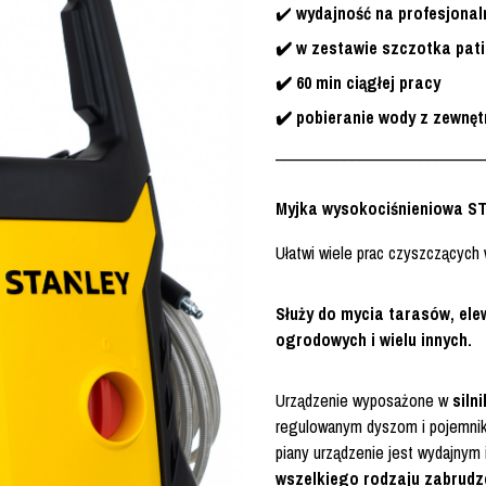
✔️
wydajność na profesjona
✔️ w zestawie szczotka pati
✔️ 60 min ciągłej pracy
✔️ pobieranie wody z zewnę
___________________________
Myjka wysokociśnieniowa S
Ułatwi wiele prac czyszczących
Służy do mycia tarasów, ele
ogrodowych i wielu innych.
Urządzenie wyposażone w
siln
regulowanym dyszom i pojemnik
piany urządzenie jest wydajnym
wszelkiego rodzaju zabrudz