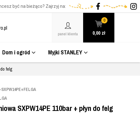
hcesz być na bieżąco? Zajrzyj na:
0
o.pl
0,00
zł
panel klienta
Dom i ogród
Myjki STANLEY
do felg
R-SXPW14PE+FELGA
LGA
niowa SXPW14PE 110bar + płyn do felg