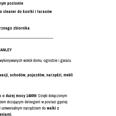
lnym poziomie
o cleaner do kostki i tarasów
trznego zbiornika
______________________________
TANLEY
 wykonywanych wokół domu, ogrodzie i garażu.
wacji, schodów, pojazdów, narzędzi, mebli
ik o dużej mocy 1400W
. Dzięki dołączonym
iem dozującym detergent w postaci gęstej
 i uniwersalnym narzędziem do
walki z
eniami.