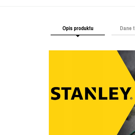
Opis produktu
Dane t