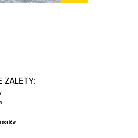
 ZALETY:
y
0W
esoriów