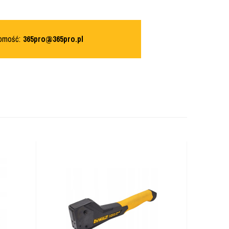
domość:
365pro@365pro.pl