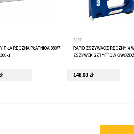
RAPID
Y PIŁA RĘCZNA PŁATNICA 380/7
RAPID ZSZYWACZ RĘCZNY 4 W
366-1
ZSZYWEK SZTYFTÓW GWOŹDZI
zł
148,00
zł