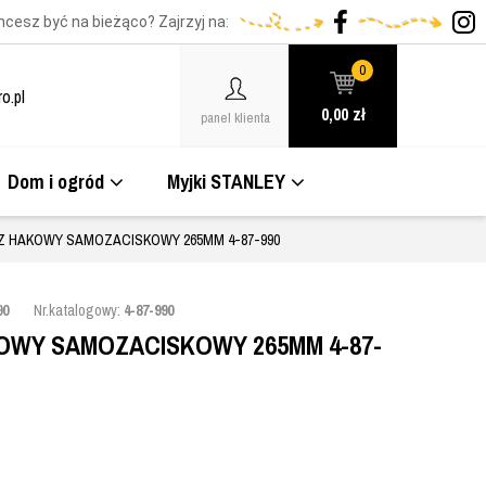
hcesz być na bieżąco? Zajrzyj na:
0
o.pl
0,00
zł
panel klienta
Dom i ogród
Myjki STANLEY
Z HAKOWY SAMOZACISKOWY 265MM 4-87-990
90
Nr.katalogowy:
4-87-990
OWY SAMOZACISKOWY 265MM 4-87-