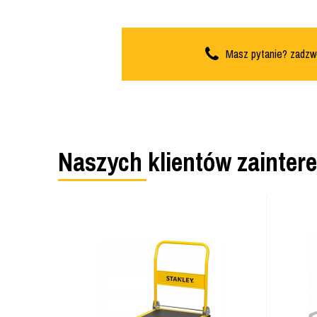
Masz pytanie? zadzw
Naszych klientów zainter