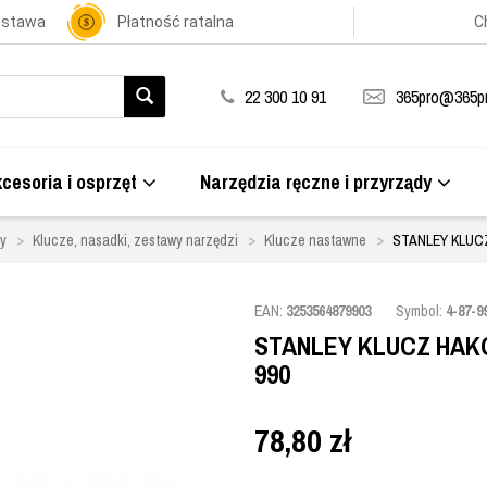
ostawa
Płatność ratalna
C
22 300 10 91
365pro@365pr
cesoria i osprzęt
Narzędzia ręczne i przyrządy
dy
Klucze, nasadki, zestawy narzędzi
Klucze nastawne
STANLEY KLUC
EAN:
3253564879903
Symbol:
4-87-9
STANLEY KLUCZ HAK
990
78,80
zł