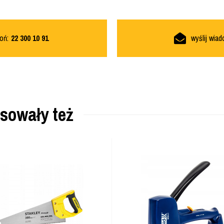
oń:
22 300 10 91
wyślij wia
esowały też