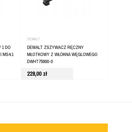
DEWALT
DEWALT
 1 DO
DEWALT ZSZYWACZ RĘCZNY
DEWALT 
 MS4.1
MŁOTKOWY Z WŁÓKNA WĘGLOWEGO
NOŻA DŁ
DWHT75900-0
DWHT110
228,00
zł
72,80
zł