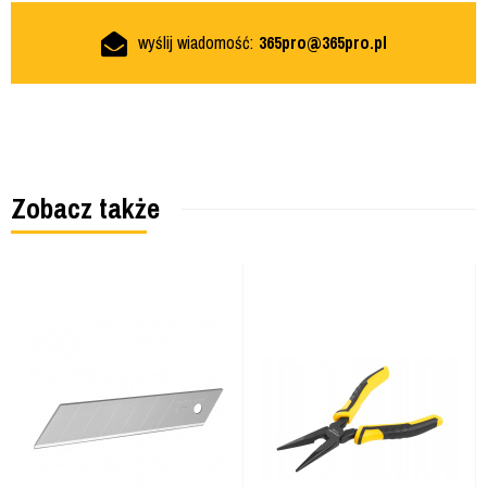
wyślij wiadomość:
365pro@365pro.pl
Zobacz także