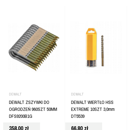
DEWALT
DEWALT
DEWALT ZSZYWKI DO
DEWALT WIERTŁO HSS
OGRODZEŃ 960SZT 50MM
EXTREME 10SZT 3,0mm
DFS9200B1G
DT5539
358,00
zł
66,80
zł