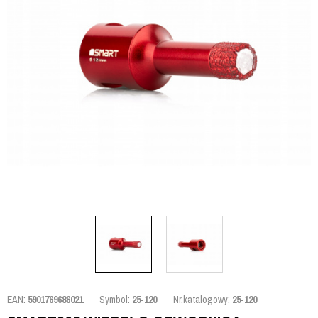
EAN:
5901769686021
Symbol:
25-120
Nr.katalogowy:
25-120