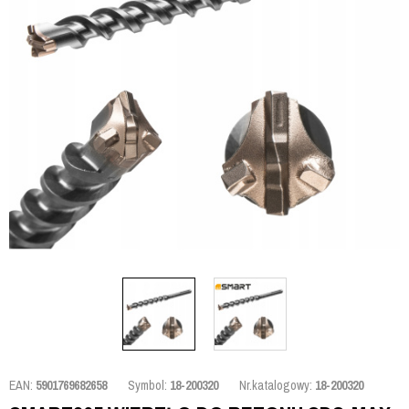
EAN:
5901769682658
Symbol:
18-200320
Nr.katalogowy:
18-200320