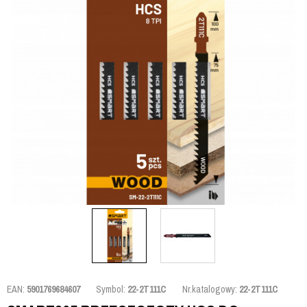
EAN:
5901769684607
Symbol:
22-2T111C
Nr.katalogowy:
22-2T111C