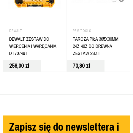
DEWALT
PSM TOOLS
DEWALT ZESTAW DO
TARCZA PIŁA 305X30MM
WIERCENIA I WKRĘCANIA
24Z 40Z DO DREWNA
DT70748T
ZESTAW 2SZT
258,00
zł
73,80
zł
Zapisz się do newslettera i