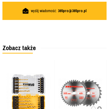
wyślij wiadomość:
365pro@365pro.pl
Zobacz także