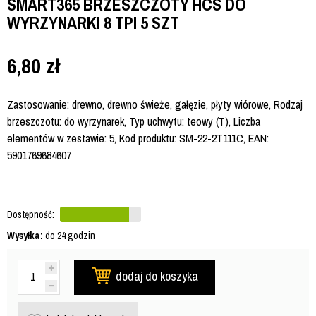
SMART365 BRZESZCZOTY HCS DO
WYRZYNARKI 8 TPI 5 SZT
6,80
zł
Zastosowanie: drewno, drewno świeże, gałęzie, płyty wiórowe, Rodzaj
brzeszczotu: do wyrzynarek, Typ uchwytu: teowy (T), Liczba
elementów w zestawie: 5, Kod produktu: SM-22-2T111C, EAN:
5901769684607
Dostępność:
Wysyłka:
do 24 godzin
dodaj do koszyka