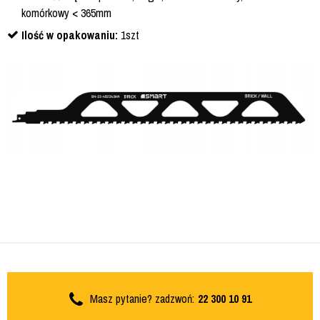
komórkowy < 365mm
Ilość w opakowaniu:
1szt
Masz pytanie? zadzwoń:
22 300 10 91