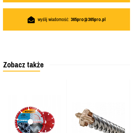
wyślij wiadomość:
365pro@365pro.pl
Zobacz także