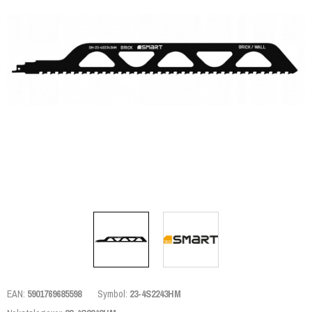
EAN:
5901769685598
Symbol:
23-4S2243HM