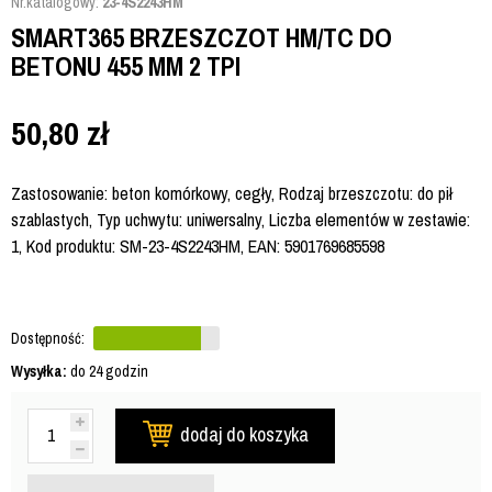
Nr.katalogowy:
23-4S2243HM
SMART365 BRZESZCZOT HM/TC DO
BETONU 455 MM 2 TPI
50,80
zł
Zastosowanie: beton komórkowy, cegły, Rodzaj brzeszczotu: do pił
szablastych, Typ uchwytu: uniwersalny, Liczba elementów w zestawie:
1, Kod produktu: SM-23-4S2243HM, EAN: 5901769685598
Dostępność:
Wysyłka:
do 24 godzin
dodaj do koszyka