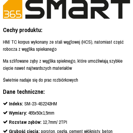
Cechy produktu:
HM/ TC korpus wykonany ze stali węglowej (HCS), natomiast część
robocza z węglika spiekanego
Ma szlifowane zęby z węglika spieknego, które umożliwiają szybkie
cięcie nawet najtwardszych materiałów
Świetnie nadaje się do prac rozbiórkowych
Dane techniczne:
Indeks:
SM-23-4S2243HM
Wymiary:
455x50x1,5mm
Rozstaw zębów:
12,7mm/ 2TPI
Grubość cięcia:
poroton, cegła, cement włóknisty, beton