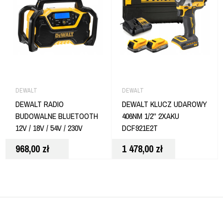
DEWALT
DEWALT
DEWALT RADIO
DEWALT KLUCZ UDAROWY
BUDOWALNE BLUETOOTH
406NM 1/2'' 2XAKU
12V / 18V / 54V / 230V
DCF921E2T
968,00
zł
1 478,00
zł