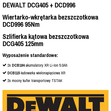
DEWALT DCG405 + DCD996
Wiertarko-wkrętarka bezszczotkowa
DCD996 95Nm
Szlifierka kątowa bezszczotkowa
DCG405 125mm
Wyposażenie standardowe:
2x
DCB184
akumulatory XR Li-Ion 5.0Ah
DCB115
ładowarka wielonapięciowa XR
2x mocny kufer transportowy TSTAK