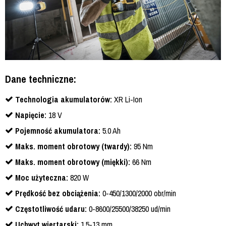
Dane techniczne:
Technologia akumulatorów:
XR Li-Ion
Napięcie:
18 V
Pojemność akumulatora:
5.0 Ah
Maks. moment obrotowy (twardy):
95 Nm
Maks. moment obrotowy (miękki):
66 Nm
Moc użyteczna:
820 W
Prędkość bez obciążenia:
0-450/1300/2000 obr/min
Częstotliwość udaru:
0-8600/25500/38250 ud/min
Uchwyt wiertarski:
1,5-13 mm