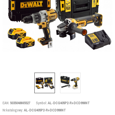
EAN:
5035048665527
Symbol:
AL-DCG405P2-R+DCD996NT
Nr.katalogowy:
AL-DCG405P2-R+DCD996NT