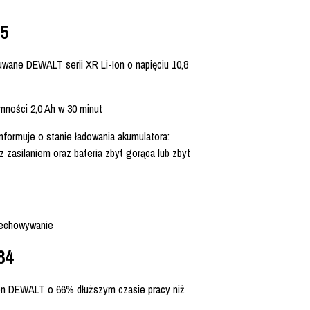
5
uwane DEWALT serii XR Li-Ion o napięciu 10,8
ności 2,0 Ah w 30 minut
nformuje o stanie ładowania akumulatora:
z zasilaniem oraz bateria zbyt gorąca lub zbyt
zechowywanie
84
Ion DEWALT o 66% dłuższym czasie pracy niż