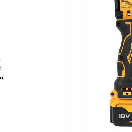
n
n
in