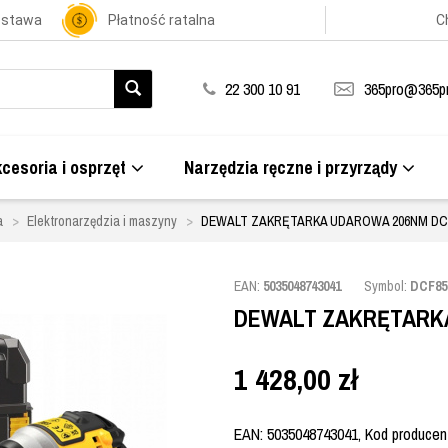
ostawa
Płatność ratalna
C
22 300 10 91
365pro@365pr
cesoria i osprzęt
Narzędzia ręczne i przyrządy
a
Elektronarzędzia i maszyny
DEWALT ZAKRĘTARKA UDAROWA 206NM DCF
EAN:
5035048743041
Symbol:
DCF85
DEWALT ZAKRĘTARKA
1 428,00
zł
EAN: 5035048743041, Kod producent