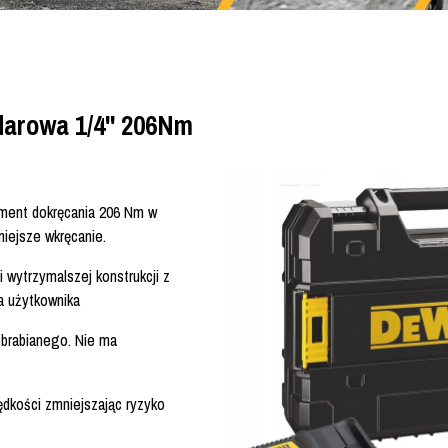
arowa 1/4'' 206Nm
ment dokręcania 206 Nm w
niejsze wkręcanie.
 wytrzymalszej konstrukcji z
a użytkownika
obrabianego. Nie ma
ędkości zmniejszając ryzyko