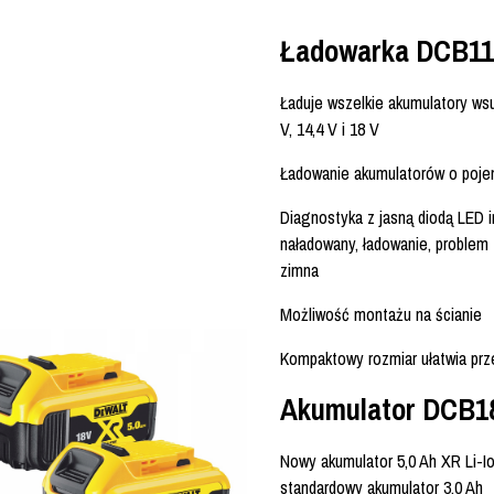
Ładowarka DCB11
Ładuje wszelkie akumulatory ws
V, 14,4 V i 18 V
Ładowanie akumulatorów o pojem
Diagnostyka z jasną diodą LED i
naładowany, ładowanie, problem 
zimna
Możliwość montażu na ścianie
Kompaktowy rozmiar ułatwia pr
Akumulator DCB1
Nowy akumulator 5,0 Ah XR Li-
standardowy akumulator 3,0 Ah