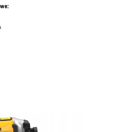
owe:
A