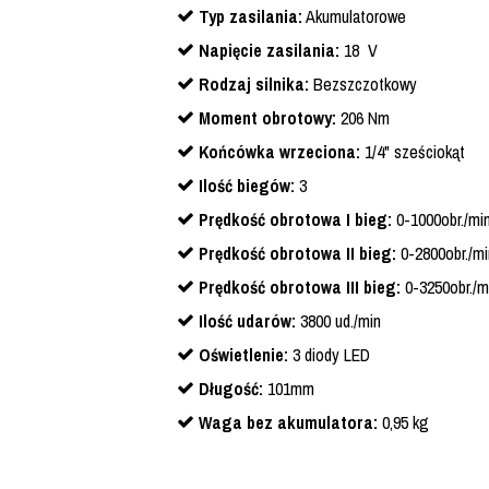
Typ zasilania:
Akumulatorowe
Napięcie zasilania:
18 V
Rodzaj silnika:
Bezszczotkowy
Moment obrotowy:
206 Nm
Końcówka wrzeciona:
1/4" sześciokąt
Ilość biegów:
3
Prędkość obrotowa I bieg:
0-1000obr./mi
Prędkość obrotowa II bieg:
0-2800obr./mi
Prędkość obrotowa III bieg:
0-3250obr./m
Ilość udarów:
3800 ud./min
Oświetlenie:
3 diody LED
Długość:
101mm
Waga bez akumulatora:
0,95 kg