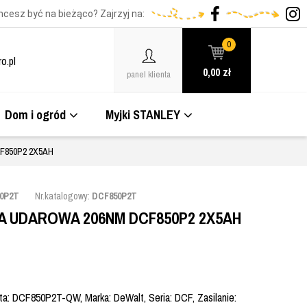
hcesz być na bieżąco? Zajrzyj na:
0
o.pl
0,00
zł
panel klienta
Dom i ogród
Myjki STANLEY
850P2 2X5AH
0P2T
Nr.katalogowy:
DCF850P2T
 UDAROWA 206NM DCF850P2 2X5AH
a: DCF850P2T-QW, Marka: DeWalt, Seria: DCF, Zasilanie: