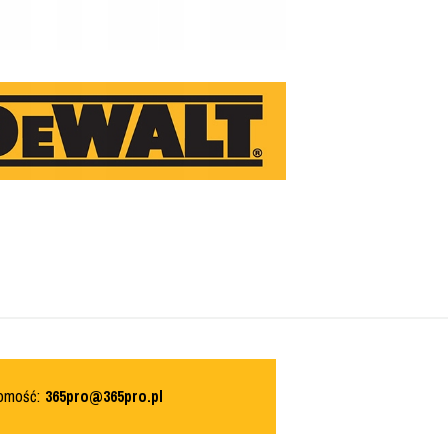
domość:
365pro@365pro.pl