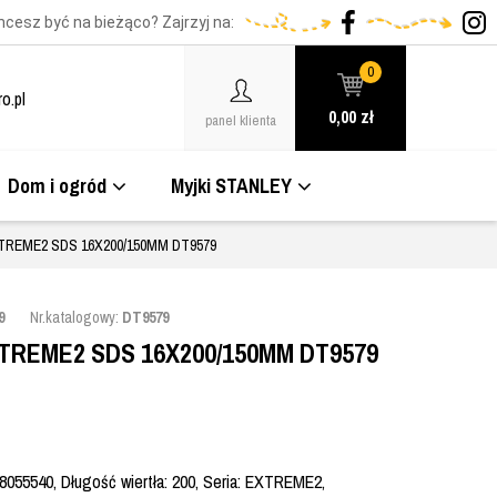
hcesz być na bieżąco? Zajrzyj na:
0
o.pl
0,00
zł
panel klienta
Dom i ogród
Myjki STANLEY
REME2 SDS 16X200/150MM DT9579
9
Nr.katalogowy:
DT9579
REME2 SDS 16X200/150MM DT9579
8055540, Długość wiertła: 200, Seria: EXTREME2,