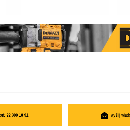
oń:
22 300 10 91
wyślij wia