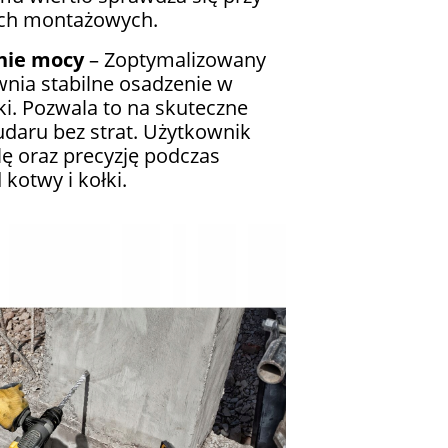
ch montażowych.
nie mocy
– Zoptymalizowany
nia stabilne osadzenie w
i. Pozwala to na skuteczne
udaru bez strat. Użytkownik
lę oraz precyzję podczas
kotwy i kołki.