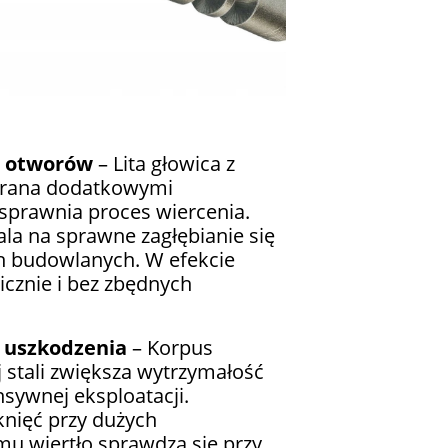
e otworów
– Lita głowica z
erana dodatkowymi
sprawnia proces wiercenia.
la na sprawne zagłębianie się
h budowlanych. W efekcie
cznie i bez zbędnych
 uszkodzenia
– Korpus
stali zwiększa wytrzymałość
nsywnej eksploatacji.
knięć przy dużych
mu wiertło sprawdza się przy