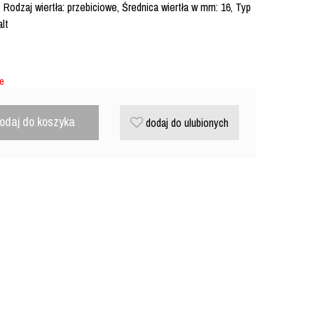
Rodzaj wiertła: przebiciowe, Średnica wiertła w mm: 16, Typ
lt
ie
odaj do koszyka
dodaj do ulubionych