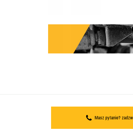
Masz pytanie? zadzw