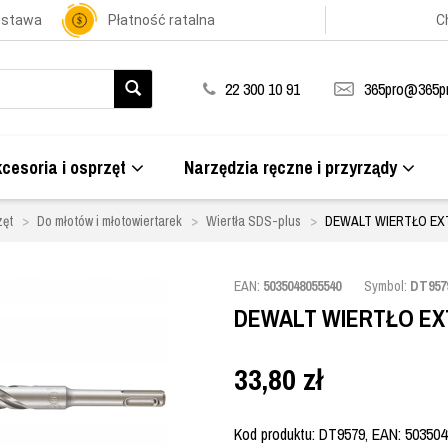
ostawa
Płatność ratalna
C
22 300 10 91
365pro@365pr
cesoria i osprzęt
Narzędzia ręczne i przyrządy
zęt
Do młotów i młotowiertarek
Wiertła SDS-plus
DEWALT WIERTŁO EXT
EAN:
5035048055540
Symbol:
DT957
DEWALT WIERTŁO EXT
33,80
zł
Kod produktu: DT9579, EAN: 503504