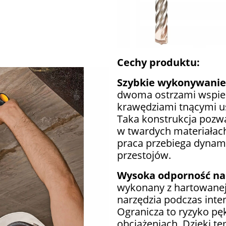
Cechy produktu:
Szybkie wykonywani
dwoma ostrzami wspi
krawędziami tnącymi u
Taka konstrukcja pozwa
w twardych materiałac
praca przebiega dynami
przestojów.
Wysoka odporność na
wykonany z hartowanej 
narzędzia podczas inte
Ogranicza to ryzyko pę
obciążeniach. Dzięki te