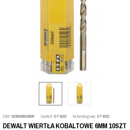
EAN:
5035048534809
Symbol:
DT4933
Nr.katalogowy:
DT4933
DEWALT WIERTŁA KOBALTOWE 6MM 10SZT