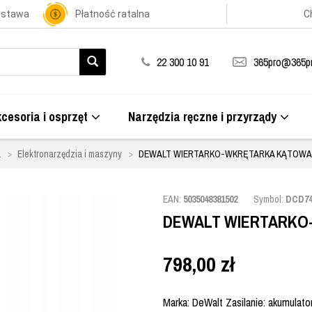
ostawa
Płatność ratalna
C
22 300 10 91
365pro@365pr
cesoria i osprzęt
Narzędzia ręczne i przyrządy
a
Elektronarzędzia i maszyny
DEWALT WIERTARKO-WKRĘTARKA KĄTOWA 
EAN:
5035048381502
Symbol:
DCD7
DEWALT WIERTARKO-
798,00
zł
Marka: DeWalt Zasilanie: akumulator