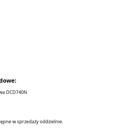
rdowe:
towa DCD740N
ępne w sprzedaży oddzielnie.