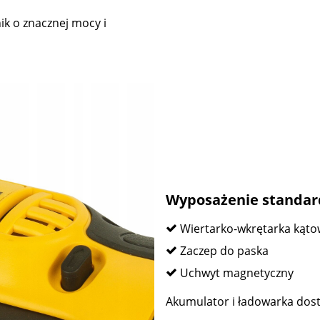
ik o znacznej mocy i
Wyposażenie standa
Wiertarko-wkrętarka ką
Zaczep do paska
Uchwyt magnetyczny
Akumulator i ładowarka dost