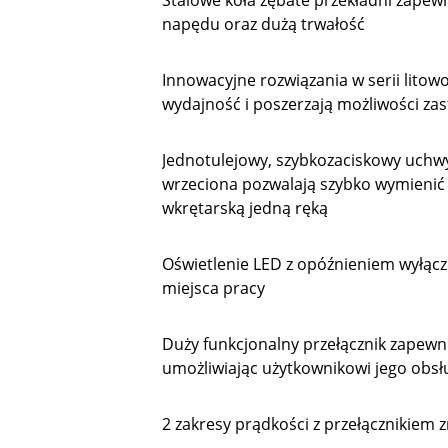
Stalowe koła zębate przekładni zapewn
napędu oraz dużą trwałość
Innowacyjne rozwiązania w serii litow
wydajność i poszerzają możliwości z
Jednotulejowy, szybkozaciskowy uchw
wrzeciona pozwalają szybko wymienić
wkrętarską jedną ręką
Oświetlenie LED z opóźnieniem wyłąc
miejsca pracy
Duży funkcjonalny przełącznik zapewn
umożliwiając użytkownikowi jego obsł
2 zakresy prądkości z przełącznikiem