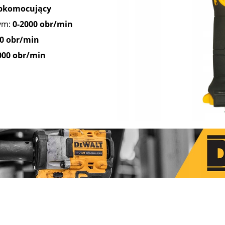
bkomocujący
wym:
0-2000 obr/min
50 obr/min
000 obr/min