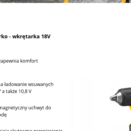
ko - wkrętarka 18V
zapewnia komfort
na ładowanie wsuwanych
a także 10,8 V
 magnetyczny uchwyt do
odę