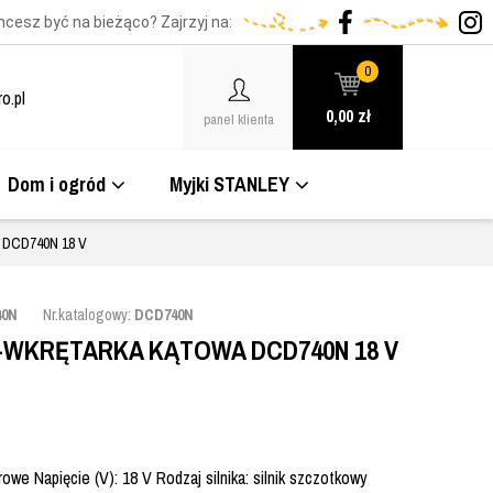
hcesz być na bieżąco? Zajrzyj na:
0
o.pl
0,00
zł
panel klienta
Dom i ogród
Myjki STANLEY
DCD740N 18 V
40N
Nr.katalogowy:
DCD740N
WKRĘTARKA KĄTOWA DCD740N 18 V
owe Napięcie (V): 18 V Rodzaj silnika: silnik szczotkowy