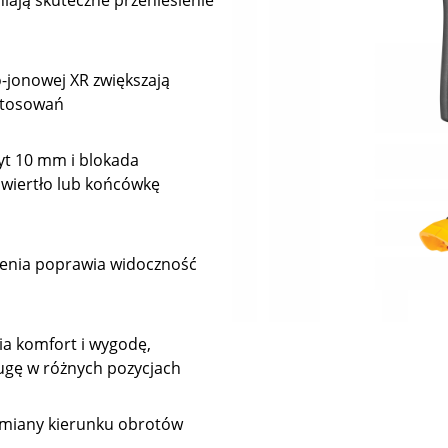
iają skuteczne przeniesienie
o-jonowej XR zwiększają
astosowań
yt 10 mm i blokada
 wiertło lub końcówkę
zenia poprawia widoczność
ia komfort i wygodę,
ugę w różnych pozycjach
 zmiany kierunku obrotów