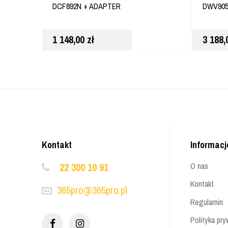
DCF892N + ADAPTER
DWV90
1 148,00
zł
3 188
Kontakt
Informacj
22 300 10 91
O nas
Kontakt
365pro@365pro.pl
Regulamin
Polityka pry