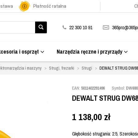
ostawa
Płatność ratalna
C
22 300 10 91
365pro@365pr
cesoria i osprzęt
Narzędzia ręczne i przyrządy
ektronarzędzia i maszyny
Strugi, frezarki
Strugi
DEWALT STRUG DW68
EAN:
5011402291496
Symbol:
DW680
DEWALT STRUG DW68
1 138,00
zł
Głębokość strugania: 2.5, Szerokoś