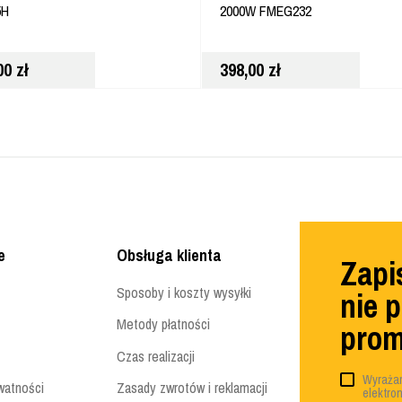
5H
2000W FMEG232
,00
zł
398,00
zł
e
Obsługa klienta
Zapis
Sposoby i koszty wysyłki
nie 
Metody płatności
prom
Czas realizacji
Wyrażam
watności
Zasady zwrotów i reklamacji
elektro