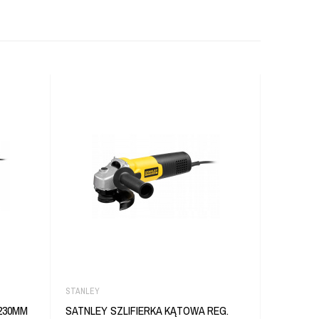
STANLEY
DEWALT
230MM
SATNLEY SZLIFIERKA KĄTOWA REG.
DEWALT 