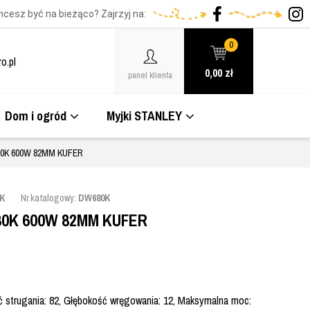
hcesz być na bieżąco? Zajrzyj na:
0
o.pl
0,00
zł
panel klienta
Dom i ogród
Myjki STANLEY
0K 600W 82MM KUFER
K
Nr.katalogowy:
DW680K
0K 600W 82MM KUFER
ć strugania: 82, Głębokość wręgowania: 12, Maksymalna moc: