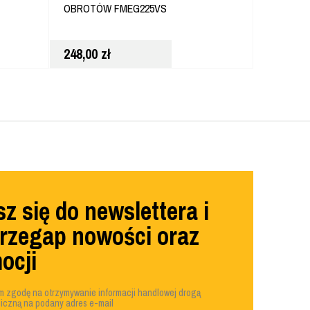
OBROTÓW FMEG225VS
DCD708D2
248,00
zł
768,00
z
z się do newslettera i
przegap nowości oraz
ocji
 zgodę na otrzymywanie informacji handlowej drogą
niczną na podany adres e-mail