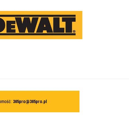
domość:
365pro@365pro.pl