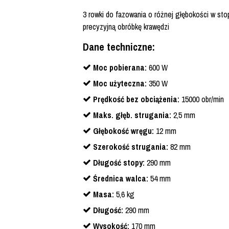
3 rowki do fazowania o różnej głębokości w stop
precyzyjną obróbkę krawędzi
Dane techniczne:
Moc pobierana:
600 W
Moc użyteczna:
350 W
Prędkość bez obciążenia:
15000 obr/min
Maks. głęb. strugania:
2,5 mm
Głębokość wręgu:
12 mm
Szerokość strugania:
82 mm
Długość stopy:
290 mm
Średnica walca:
54 mm
Masa:
5,6 kg
Długość:
290 mm
Wysokość:
170 mm