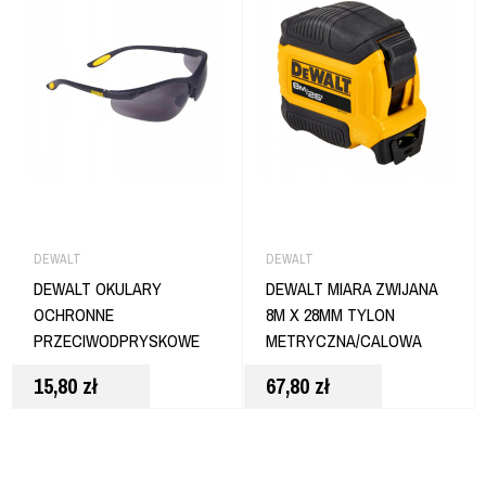
DEWALT
DEWALT
DEWALT OKULARY
DEWALT MIARA ZWIJANA
OCHRONNE
8M X 28MM TYLON
PRZECIWODPRYSKOWE
METRYCZNA/CALOWA
BLOKUJĄ UV
DWHT38127-5
15,80
zł
67,80
zł
ERGONOMICZNE DPG58-
2D