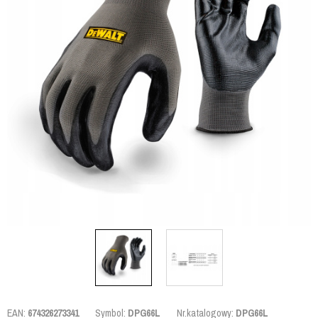
EAN:
674326273341
Symbol:
DPG66L
Nr.katalogowy:
DPG66L