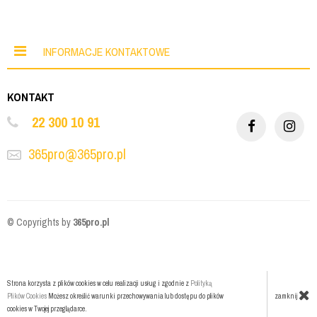
INFORMACJE KONTAKTOWE
KONTAKT
22 300 10 91
365pro@365pro.pl
© Copyrights by
365pro.pl
Strona korzysta z plików cookies w celu realizacji usług i zgodnie z
Polityką
zamknij
Plików Cookies
Możesz określić warunki przechowywania lub dostępu do plików
cookies w Twojej przeglądarce.