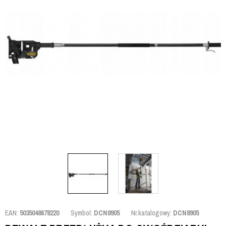
EAN:
5035048678220
Symbol:
DCN8905
Nr.katalogowy:
DCN8905