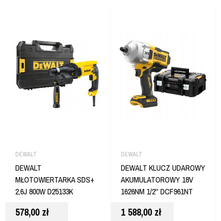
DEWALT
DEWALT
DEWALT
DEWALT KLUCZ UDAROWY
MŁOTOWIERTARKA SDS+
AKUMULATOROWY 18V
2,6J 800W D25133K
1626NM 1/2'' DCF961NT
578,00
zł
1 588,00
zł