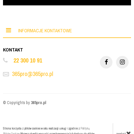
INFORMACJE KONTAKTOWE
KONTAKT
22 300 10 91
365pro@365pro.pl
© Copyrights by
365pro.pl
Strona korzysta z plików cookies w celu realizacji usług i zgodnie z
Polityką
zamknij
Plików Cookies
Możesz określić warunki przechowywania lub dostępu do plików