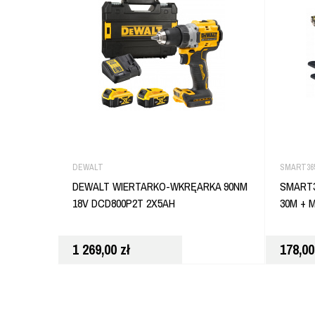
DEWALT
SMART36
DEWALT WIERTARKO-WKRĘARKA 90NM
SMART3
18V DCD800P2T 2X5AH
30M + 
1 269,00
zł
178,0