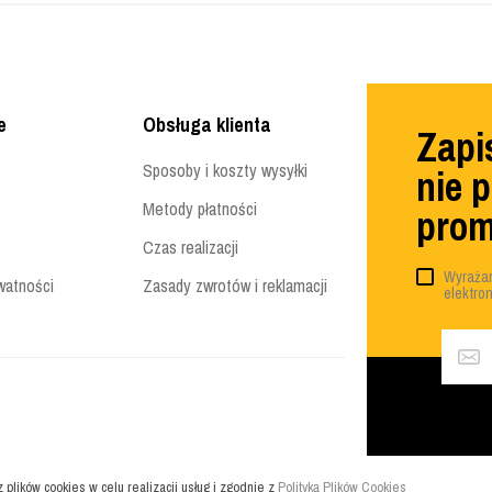
e
Obsługa klienta
Zapis
Sposoby i koszty wysyłki
nie 
Metody płatności
prom
Czas realizacji
Wyrażam
watności
Zasady zwrotów i reklamacji
elektro
z plików cookies w celu realizacji usług i zgodnie z
Polityką Plików Cookies