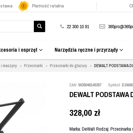
ostawa
Płatność ratalna
C
22 300 10 91
365pro@365pr
cesoria i osprzęt
Narzędzia ręczne i przyrządy
 i maszyny
Przecinarki
Przecinarki do glazury
DEWALT PODSTAWA DO 
EAN:
5035048145357
Symbol:
D2400
DEWALT PODSTAWA D
328,00
zł
Marka: DeWalt Rodzaj: Przecinarka