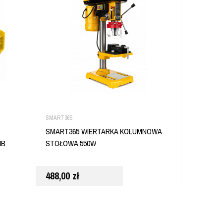
SMART365
DEWALT
SMART365 WIERTARKA KOLUMNOWA
DEWALT 
0B
STOŁOWA 550W
NA WODĘ 
DCE6820
488,00
zł
1 918,0