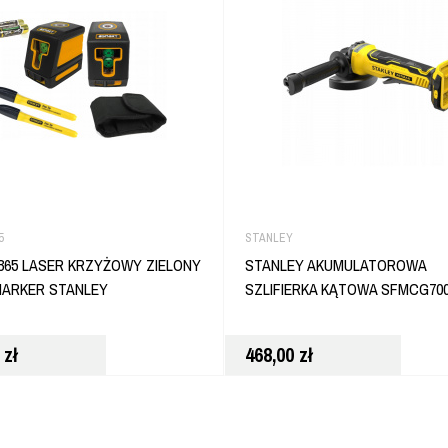
5
STANLEY
65 LASER KRZYŻOWY ZIELONY
STANLEY AKUMULATOROWA
MARKER STANLEY
SZLIFIERKA KĄTOWA SFMCG70
0
zł
468,00
zł