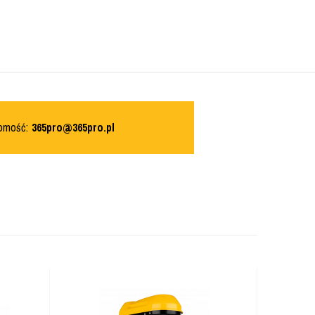
domość:
365pro@365pro.pl