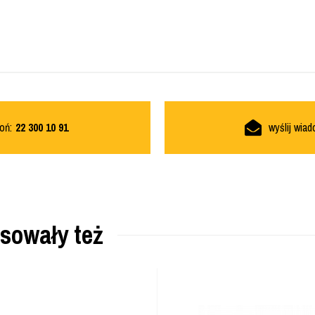
oń:
22 300 10 91
wyślij wia
esowały też