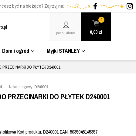
hcesz być na bieżąco? Zajrzyj na:
0
o.pl
0,00
zł
panel klienta
Dom i ogród
Myjki STANLEY
PRZECINARKI DO PŁYTEK D240001
01
Nr.katalogowy:
D240001
O PRZECINARKI DO PŁYTEK D240001
 stolikowa Kod produktu: D240001 EAN: 5035048145357