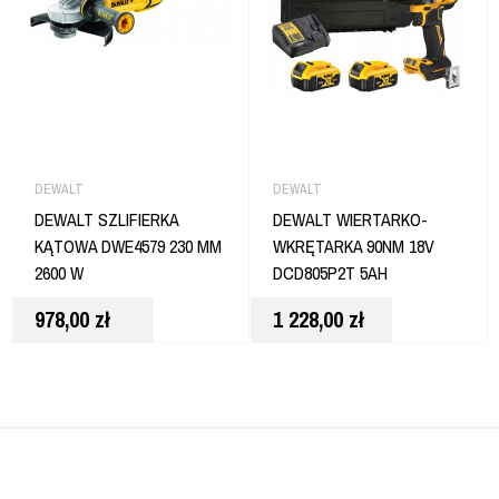
DEWALT
DEWALT
DEWALT SZLIFIERKA
DEWALT WIERTARKO-
KĄTOWA DWE4579 230 MM
WKRĘTARKA 90NM 18V
2600 W
DCD805P2T 5AH
978,00
zł
1 228,00
zł