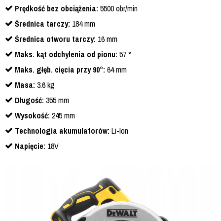
Prędkość bez obciążenia:
5500 obr/min
Średnica tarczy:
184 mm
Średnica otworu tarczy:
16 mm
Maks. kąt odchylenia od pionu:
57 °
Maks. głęb. cięcia przy 90°:
64 mm
Masa:
3.6 kg
Długość:
355 mm
Wysokość:
245 mm
Technologia akumulatorów:
Li-Ion
Napięcie:
18V