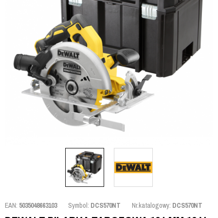
EAN:
5035048663103
Symbol:
DCS570NT
Nr.katalogowy:
DCS570NT