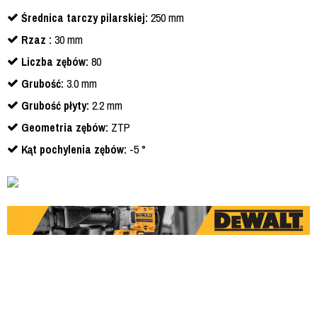
Średnica tarczy pilarskiej:
250 mm
Rzaz :
30 mm
Liczba zębów:
80
Grubość:
3.0 mm
Grubość płyty:
2.2 mm
Geometria zębów:
ZTP
Kąt pochylenia zębów:
-5 °