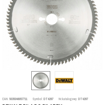
EAN:
5035048057711
Symbol:
DT4287
Nr.katalogowy:
DT4287