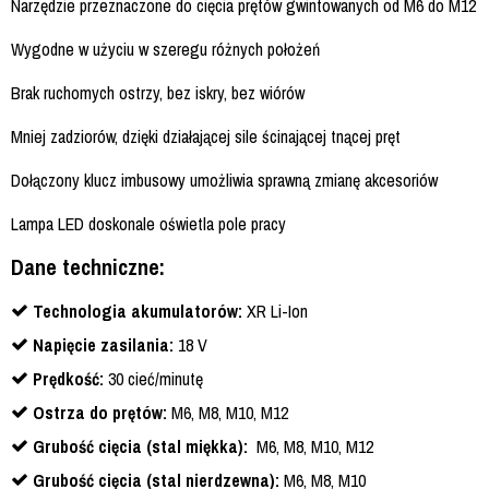
Narzędzie przeznaczone do cięcia prętów gwintowanych od M6 do M12
Wygodne w użyciu w szeregu różnych położeń
Brak ruchomych ostrzy, bez iskry, bez wiórów
Mniej zadziorów, dzięki działającej sile ścinającej tnącej pręt
Dołączony klucz imbusowy umożliwia sprawną zmianę akcesoriów
Lampa LED doskonale oświetla pole pracy
Dane techniczne:
Technologia akumulatorów:
XR Li-Ion
Napięcie zasilania:
18 V
Prędkość:
30 cieć/minutę
Ostrza do prętów:
M6, M8, M10, M12
Grubość cięcia (stal miękka):
M6, M8, M10, M12
Grubość cięcia (stal nierdzewna):
M6, M8, M10