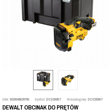
EAN:
5035048639795
Symbol:
DCS350NT
Nr.katalogowy:
DCS350NT
DEWALT OBCINAK DO PRĘTÓW