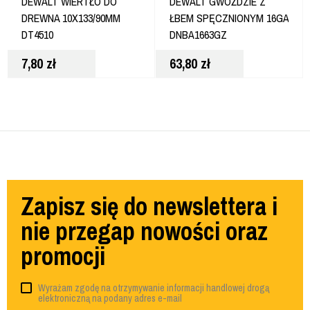
DEWALT WIERTŁO DO
DEWALT GWOŹDZIE Z
DREWNA 10X133/90MM
ŁBEM SPĘCZNIONYM 16GA
DT4510
DNBA1663GZ
7,80
zł
63,80
zł
Zapisz się do newslettera i
nie przegap nowości oraz
promocji
Wyrażam zgodę na otrzymywanie informacji handlowej drogą
elektroniczną na podany adres e-mail