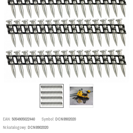
EAN:
5054905022440
Symbol:
DCN8902020
Nr.katalogowy:
DCN8902020