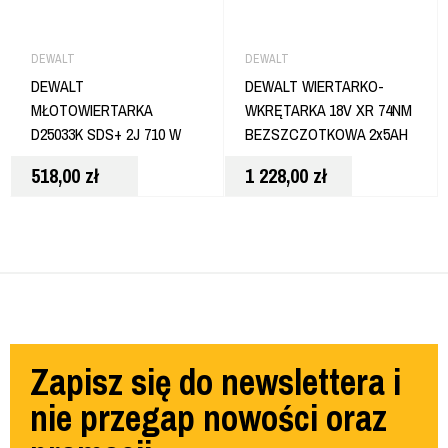
DEWALT
DEWALT
DEWALT
DEWALT WIERTARKO-
MŁOTOWIERTARKA
WKRĘTARKA 18V XR 74NM
D25033K SDS+ 2J 710 W
BEZSZCZOTKOWA 2x5AH
DCD794P2T
518,00
zł
1 228,00
zł
Zapisz się do newslettera i
nie przegap nowości oraz