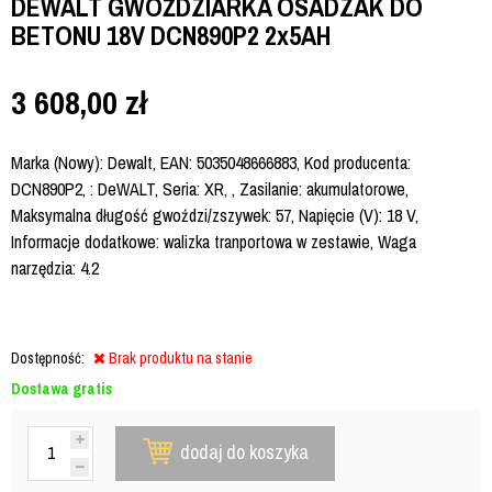
DEWALT GWOŹDZIARKA OSADZAK DO
BETONU 18V DCN890P2 2x5AH
3 608,00
zł
Marka (Nowy): Dewalt, EAN: 5035048666883, Kod producenta:
DCN890P2, : DeWALT, Seria: XR, , Zasilanie: akumulatorowe,
Maksymalna długość gwoździ/zszywek: 57, Napięcie (V): 18 V,
Informacje dodatkowe: walizka tranportowa w zestawie, Waga
narzędzia: 4.2
Dostępność:
Brak produktu na stanie
Dostawa gratis
dodaj do koszyka