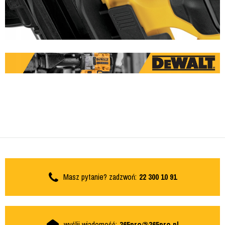
Masz pytanie? zadzwoń:
22 300 10 91
wyślij wiadomość:
365pro@365pro.pl