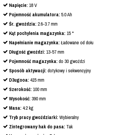
Napięcie:
18 V
Pojemność akumulatora:
5.0 Ah
Śr. gwoździa:
2.6-3.7 mm
Kąt pochylenia magazynka:
15 °
Napełnianie magazynka:
Ładowane od dołu
Długość gwoździ:
13-57 mm
Pojemność magazynka:
do 30 gwoździ
Sposób aktywacji:
dotykowy i sekwencyjny
D3ugooa:
415 mm
Szerokość:
100 mm
Wysokość:
390 mm
Masa:
4.2 kg
Tryb pracy gwoździarki:
Wybieralny
Zintegrowany hak do pasa:
Tak