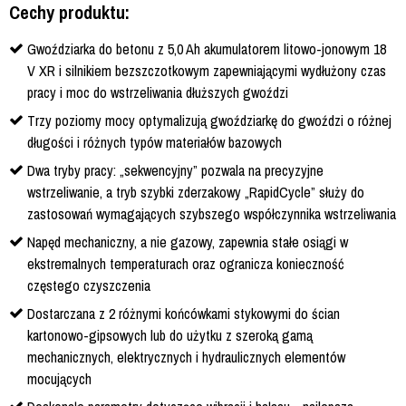
Cechy produktu:
Gwoździarka do betonu z 5,0 Ah akumulatorem litowo-jonowym 18
V XR i silnikiem bezszczotkowym zapewniającymi wydłużony czas
pracy i moc do wstrzeliwania dłuższych gwoździ
Trzy poziomy mocy optymalizują gwoździarkę do gwoździ o różnej
długości i różnych typów materiałów bazowych
Dwa tryby pracy: „sekwencyjny” pozwala na precyzyjne
wstrzeliwanie, a tryb szybki zderzakowy „RapidCycle” służy do
zastosowań wymagających szybszego współczynnika wstrzeliwania
Napęd mechaniczny, a nie gazowy, zapewnia stałe osiągi w
ekstremalnych temperaturach oraz ogranicza konieczność
częstego czyszczenia
Dostarczana z 2 różnymi końcówkami stykowymi do ścian
kartonowo-gipsowych lub do użytku z szeroką gamą
mechanicznych, elektrycznych i hydraulicznych elementów
mocujących