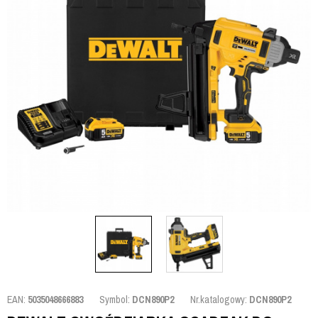
EAN:
5035048666883
Symbol:
DCN890P2
Nr.katalogowy:
DCN890P2