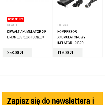
BESTSELLER
DEWALT
ECOMAX
DEWALT AKUMULATOR XR
KOMPRESOR
LI-ION 18V 5.0AH DCB184
AKUMULATOROWY
INFLATOR 10 BAR
POWERBANK USB
258,00
zł
119,00
zł
LATARKA LED ECOMAX
Zapisz się do newslettera i