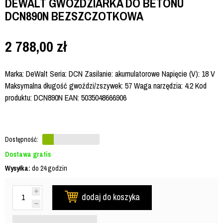
DEWALT GWOŹDZIARKA DO BETONU
DCN890N BEZSZCZOTKOWA
2 788,00
zł
Marka: DeWalt Seria: DCN Zasilanie: akumulatorowe Napięcie (V): 18 V
Maksymalna długość gwoździ/zszywek: 57 Waga narzędzia: 4.2 Kod
produktu: DCN890N EAN: 5035048666906
Dostępność:
Dostawa gratis
Wysyłka:
do 24 godzin
dodaj do koszyka