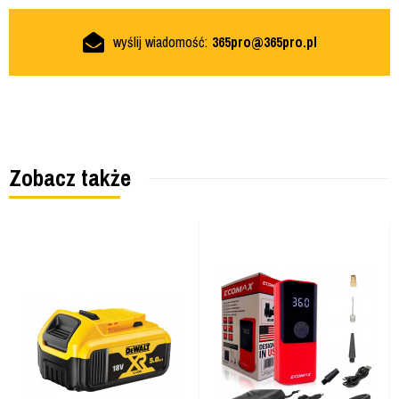
wyślij wiadomość:
365pro@365pro.pl
Zobacz także