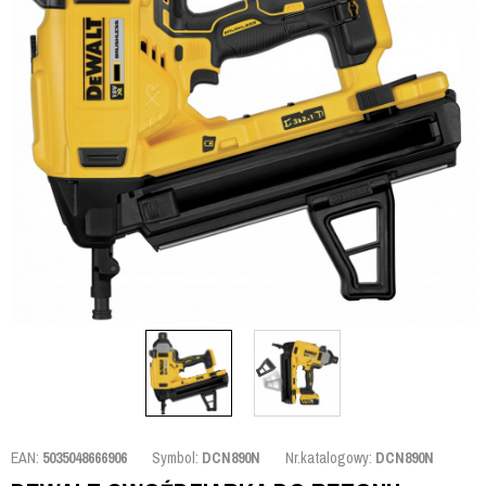
EAN:
5035048666906
Symbol:
DCN890N
Nr.katalogowy:
DCN890N