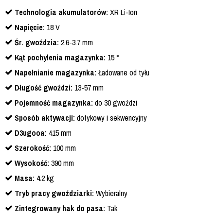
Technologia akumulatorów:
XR Li-Ion
Napięcie:
18 V
Śr. gwoździa:
2.6-3.7 mm
Kąt pochylenia magazynka:
15 °
Napełnianie magazynka:
Ładowane od tyłu
Długość gwoździ:
13-57 mm
Pojemność magazynka:
do 30 gwoździ
Sposób aktywacji:
dotykowy i sekwencyjny
D3ugooa:
415 mm
Szerokość:
100 mm
Wysokość:
390 mm
Masa:
4.2 kg
Tryb pracy gwoździarki:
Wybieralny
Zintegrowany hak do pasa:
Tak