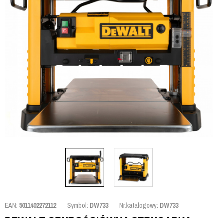
EAN:
5011402272112
Symbol:
DW733
Nr.katalogowy:
DW733