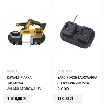
DEWALT
YARD FORCE
DEWALT PIARKA
YARD FORCE ŁADOWARKA
TAŚMOWA
PODWÓJNA 20V 2x2A
AKUMULATOROWA 18V
ALC40D
83MM DCS378N
1 618,00
zł
118,00
zł