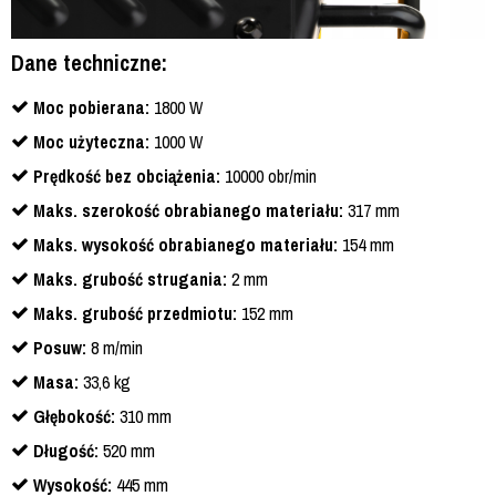
Dane techniczne:
Moc pobierana:
1800 W
Moc użyteczna:
1000 W
Prędkość bez obciążenia:
10000 obr/min
Maks. szerokość obrabianego materiału:
317 mm
Maks. wysokość obrabianego materiału:
154 mm
Maks. grubość strugania:
2 mm
Maks. grubość przedmiotu:
152 mm
Posuw:
8 m/min
Masa:
33,6 kg
Głębokość:
310 mm
Długość:
520 mm
Wysokość:
445 mm