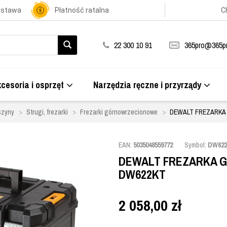
ostawa
Płatność ratalna
C
22 300 10 91
365pro@365pr
cesoria i osprzęt
Narzędzia ręczne i przyrządy
szyny
Strugi, frezarki
Frezarki górnowrzecionowe
DEWALT FREZARKA
EAN:
5035048559772
Symbol:
DW62
DEWALT FREZARKA 
DW622KT
2 058,00
zł