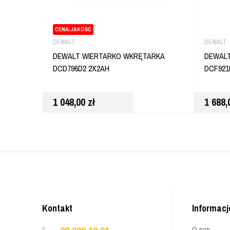
CENA/JAKOŚĆ
DEWALT
DEWALT
DEWALT WIERTARKO WKRĘTARKA
DEWALT
DCD796D2 2X2AH
DCF921
1 048,00
zł
1 688
Kontakt
Informacj
O nas