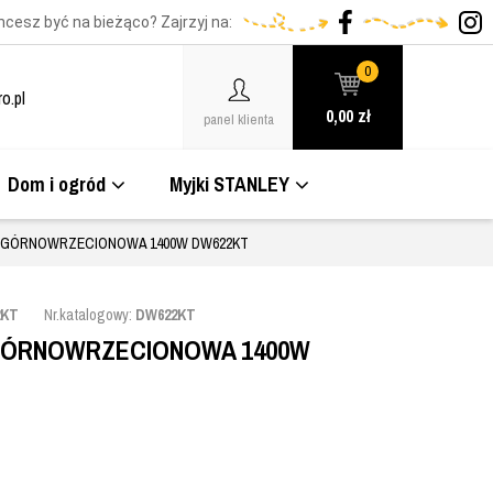
hcesz być na bieżąco? Zajrzyj na:
0
o.pl
0,00
zł
panel klienta
Dom i ogród
Myjki STANLEY
 GÓRNOWRZECIONOWA 1400W DW622KT
2KT
Nr.katalogowy:
DW622KT
GÓRNOWRZECIONOWA 1400W