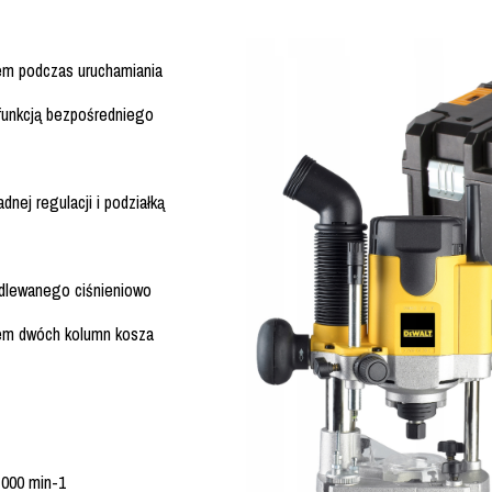
em podczas uruchamiania
funkcją bezpośredniego
dnej regulacji i podziałką
odlewanego ciśnieniowo
iem dwóch kolumn kosza
 000 min-1