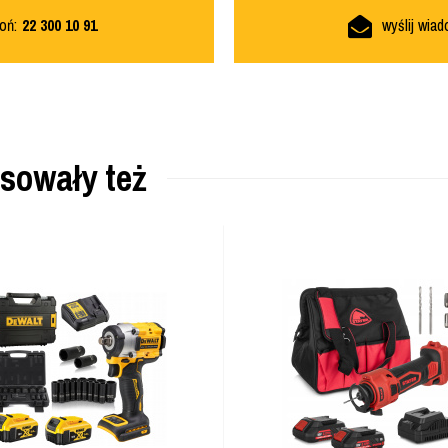
oń:
22 300 10 91
wyślij wia
esowały też