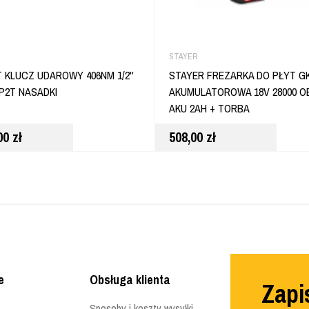
STAYER
 KLUCZ UDAROWY 406NM 1/2''
STAYER FREZARKA DO PŁYT G
P2T NASADKI
AKUMULATOROWA 18V 28000 O
AKU 2AH + TORBA
,00
zł
508,00
zł
e
Obsługa klienta
Zapis
Sposoby i koszty wysyłki