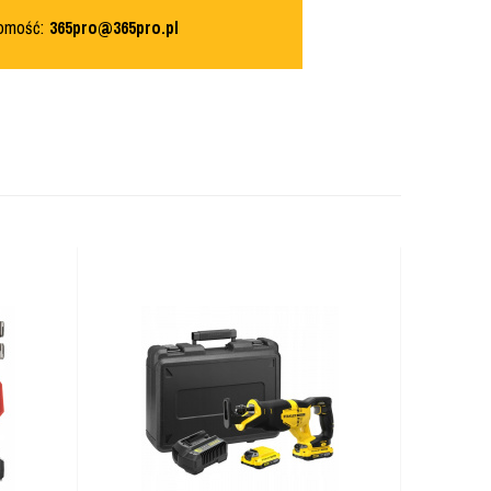
domość:
365pro@365pro.pl