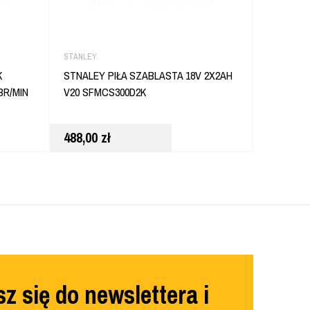
STANLEY
STAYER
K
STNALEY PIŁA SZABLASTA 18V 2X2AH
STAYER 
BR/MIN
V20 SFMCS300D2K
1000W R
KOMPAK
488,00
zł
268,00
z
z się do newslettera i