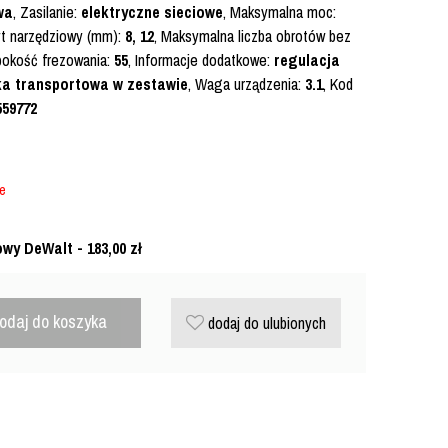
wa
, Zasilanie:
elektryczne sieciowe
, Maksymalna moc:
yt narzędziowy (mm):
8, 12
, Maksymalna liczba obrotów bez
bokość frezowania:
55
, Informacje dodatkowe:
regulacja
zka transportowa w zestawie
, Waga urządzenia:
3.1
, Kod
559772
ie
owy DeWalt - 183,00
zł
odaj do koszyka
dodaj do ulubionych