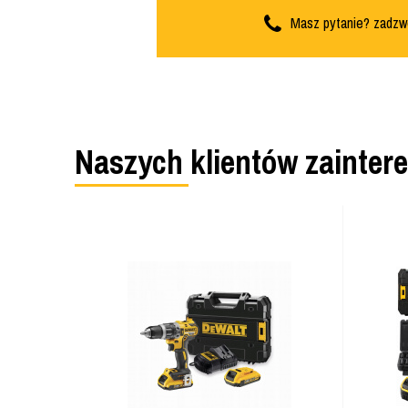
Masz pytanie? zadzw
Naszych klientów zainter