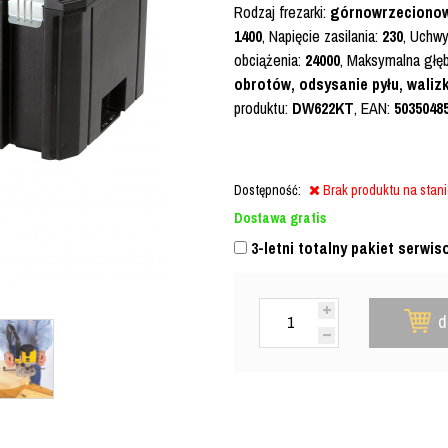
Rodzaj frezarki:
górnowrzeciono
1400
, Napięcie zasilania:
230
, Uchw
obciążenia:
24000
, Maksymalna głę
obrotów, odsysanie pyłu, wali
produktu:
DW622KT
, EAN:
5035048
Dostępność:
Brak produktu na stan
Dostawa gratis
3-letni totalny pakiet serwis
d