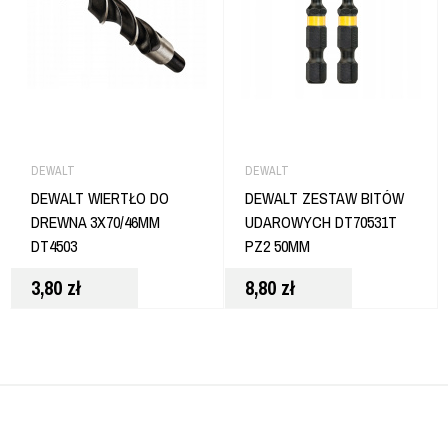
DEWALT
DEWALT
DEWALT WIERTŁO DO
DEWALT ZESTAW BITÓW
DREWNA 3X70/46MM
UDAROWYCH DT70531T
DT4503
PZ2 50MM
3,80
zł
8,80
zł