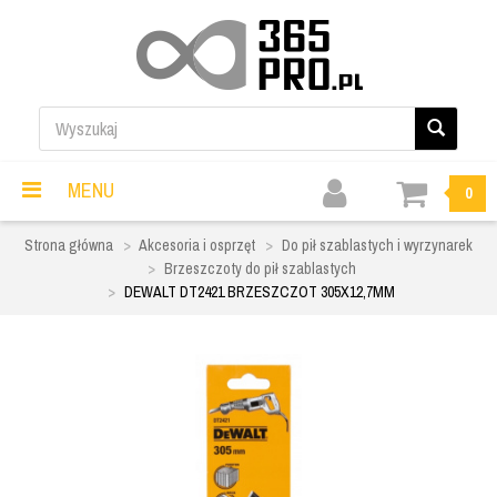
MENU
0
Strona główna
Akcesoria i osprzęt
Do pił szablastych i wyrzynarek
Brzeszczoty do pił szablastych
DEWALT DT2421 BRZESZCZOT 305X12,7MM