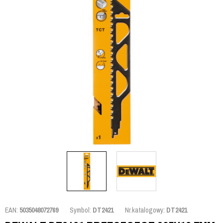
EAN:
5035048072769
Symbol:
DT2421
Nr.katalogowy:
DT2421