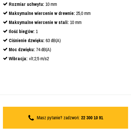
Rozmiar uchwytu:
10 mm
Maksymalne wiercenie w drewnie:
25,0 mm
Maksymalne wiercenie w stali:
10 mm
Ilość biegów:
1
Ciśnienie dzwięku:
63 dB(A)
Moc dzwięku:
74 dB(A)
Wibracja:
+lt;2,5 m/s2
Masz pytanie? zadzwoń:
22 300 10 91