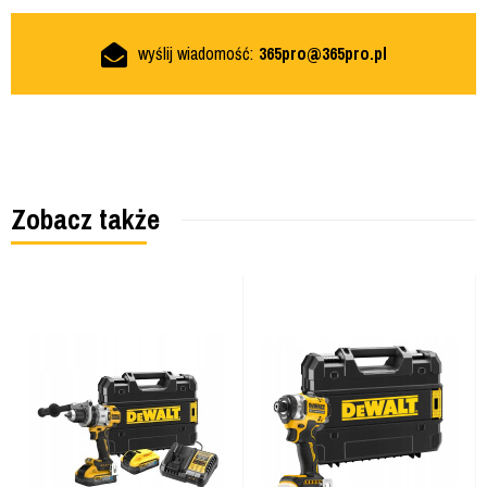
wyślij wiadomość:
365pro@365pro.pl
Zobacz także