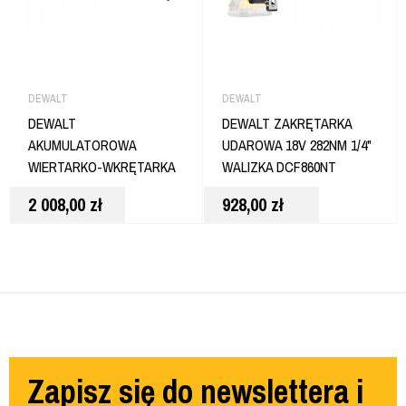
DEWALT
DEWALT
DEWALT
DEWALT ZAKRĘTARKA
AKUMULATOROWA
UDAROWA 18V 282NM 1/4"
WIERTARKO-WKRĘTARKA
WALIZKA DCF860NT
Z UDAREM 18V 2X5AH
2 008,00
zł
928,00
zł
DCD1007H2T
Zapisz się do newslettera i