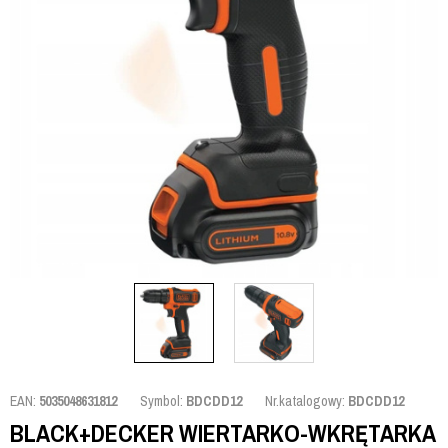
EAN:
5035048631812
Symbol:
BDCDD12
Nr.katalogowy:
BDCDD12
BLACK+DECKER WIERTARKO-WKRĘTARKA