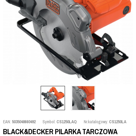
EAN:
5035048660492
Symbol:
CS1250LAQ
Nr.katalogowy:
CS1250LA
BLACK&DECKER PILARKA TARCZOWA