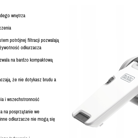
żdego wnętrza
czenia
em potrójnej filtracji pozwalają
ą żywotność odkurzacza
pozwala na bardzo kompaktową
czają, że nie dotykasz brudu a
cia i wszechstronność
ca na posprzątanie we
 inne odkurzacze nie mogą się