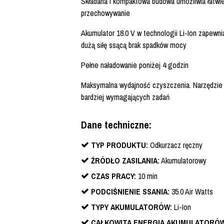
Składana i kompaktowa budowa umożliwia łatwie
przechowywanie
Akumulator 18.0 V w technologii Li-Ion zapewn
dużą siłę ssącą brak spadków mocy
Pełne naładowanie poniżej 4 godzin
Maksymalna wydajność czyszczenia. Narzędzie 
bardziej wymagających zadań
Dane techniczne:
TYP PRODUKTU:
Odkurzacz ręczny
ŹRÓDŁO ZASILANIA:
Akumulatorowy
CZAS PRACY:
10 min
PODCIŚNIENIE SSANIA:
35.0 Air Watts
TYPY AKUMULATORÓW:
Li-Ion
CAŁKOWITA ENERGIA AKUMULATORÓW