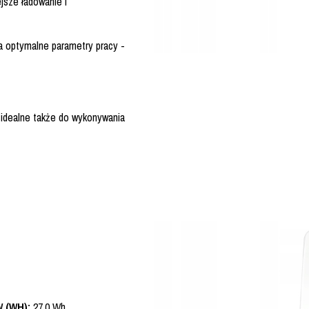
jsze ładowanie i
ia optymalne parametry pracy -
idealne także do wykonywania
 (WH):
27.0 Wh