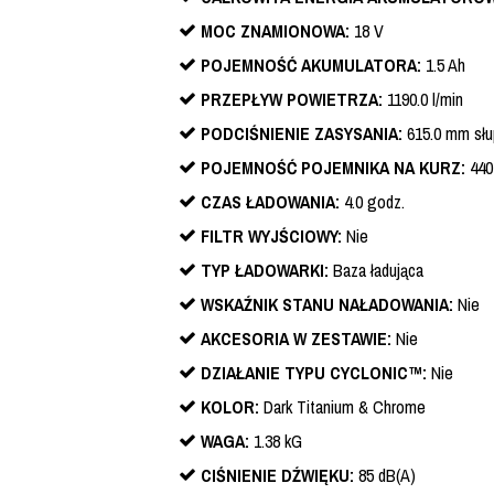
MOC ZNAMIONOWA:
18 V
POJEMNOŚĆ AKUMULATORA:
1.5 Ah
PRZEPŁYW POWIETRZA:
1190.0 l/min
PODCIŚNIENIE ZASYSANIA:
615.0 mm słu
POJEMNOŚĆ POJEMNIKA NA KURZ:
440
CZAS ŁADOWANIA:
4.0 godz.
FILTR WYJŚCIOWY:
Nie
TYP ŁADOWARKI:
Baza ładująca
WSKAŹNIK STANU NAŁADOWANIA:
Nie
AKCESORIA W ZESTAWIE:
Nie
DZIAŁANIE TYPU CYCLONIC™:
Nie
KOLOR:
Dark Titanium & Chrome
WAGA:
1.38 kG
CIŚNIENIE DŹWIĘKU:
85 dB(A)