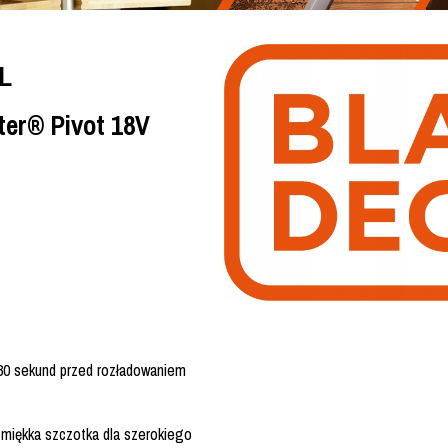
L
ter® Pivot 18V
 30 sekund przed rozładowaniem
miękka szczotka dla szerokiego