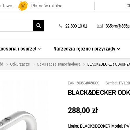
ostawa
Płatność ratalna
C
22 300 10 91
365pro@365pr
cesoria i osprzęt
Narzędzia ręczne i przyrządy
ód
Odkurzacze
Odkurzacze samochodowe
BLACK&DECKER ODKURZA
EAN:
5035048458389
Symbol:
PV182
BLACK&DECKER ODKU
288,00
zł
Marka: BLACK&DECKER Model: PV182