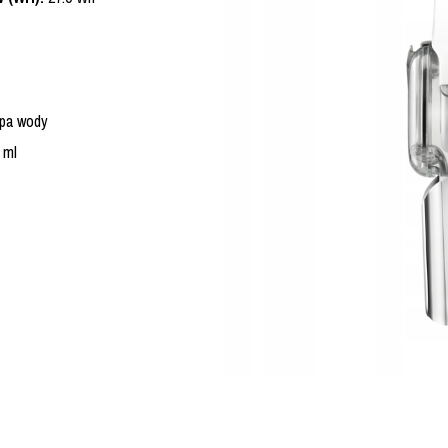
pa wody
 ml