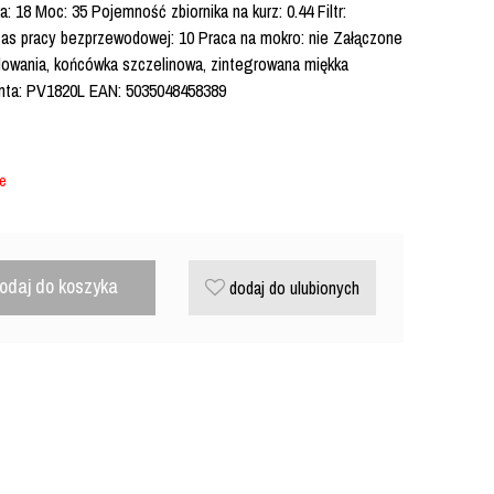
 18 Moc: 35 Pojemność zbiornika na kurz: 0.44 Filtr:
zas pracy bezprzewodowej: 10 Praca na mokro: nie Załączone
adowania, końcówka szczelinowa, zintegrowana miękka
nta: PV1820L EAN: 5035048458389
ie
odaj do koszyka
dodaj do ulubionych