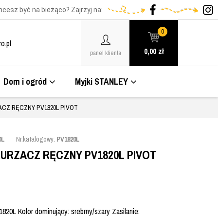
hcesz być na bieżąco? Zajrzyj na:
0
o.pl
0,00
zł
panel klienta
Dom i ogród
Myjki STANLEY
CZ RĘCZNY PV1820L PIVOT
0L
Nr.katalogowy:
PV1820L
RZACZ RĘCZNY PV1820L PIVOT
0L Kolor dominujący: srebrny/szary Zasilanie: