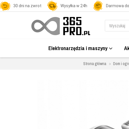
30 dni na zwrot
Wysyłka w 24h
Darmowa d
Elektronarzędzia i maszyny
Ak
Strona główna
Dom i ogr