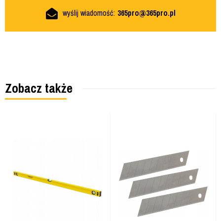
wyślij wiadomość:
365pro@365pro.pl
Zobacz także