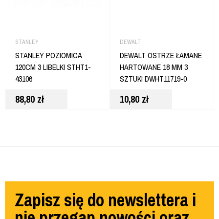
STANLEY
DEWALT
STANLEY POZIOMICA
DEWALT OSTRZE ŁAMANE
120CM 3 LIBELKI STHT1-
HARTOWANE 18 MM 3
43106
SZTUKI DWHT11719-0
88,80
zł
10,80
zł
Zapisz się do newslettera i
nie przegap nowości oraz